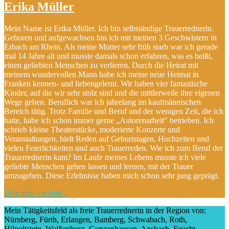
Erika Müller
Mein Name ist Erika Müller. Ich bin selbständige Trauerrednerin.
Geboren und aufgewachsen bin ich mit meinen 3 Geschwistern in
Erbach am Rhein. Als meine Mutter sehr früh starb war ich gerade
mal 14 Jahre alt und musste damals schon erfahren, was es heißt,
einen geliebten Menschen zu verlieren. Durch die Heirat mit
meinem wundervollen Mann habe ich meine neue Heimat in
Franken kennen- und liebengelernt. Wir haben vier fantastische
Kinder, auf die wir sehr stolz sind und die mittlerweile ihre eigenen
Wege gehen. Beruflich war ich jahrelang im kaufmännischen
Bereich tätig. Trotz Familie und Beruf und der wenigen Zeit, die ich
hatte, habe ich schon immer gerne „Autorenarbeit" betrieben. Ich
schrieb kleine Theaterstücke, moderierte Konzerte und
Veranstaltungen, hielt Reden auf Geburtstagen, Hochzeiten und
vielen Feierlichkeiten und auch Trauerreden. Wie ich zum Beruf der
Trauerrednerin kam? Im Laufe meines Lebens musste ich viele
geliebte Menschen gehen lassen und lernen, mit der Trauer
umzugehen. Diese Erlebnisse haben mich schon sehr jung geprägt.
Hier geht´s weiter...
Mein Tätigkeitsfeld als freie Trauerrednerin in der Region von:
Nürnberg, Fürth, Erlangen, Bamberg, Schwabach, Roth,
Hilpoltstein, Weißenburg, Gunzenhausen, Ansbach, Feucht,