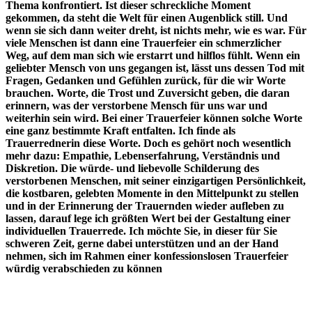
Thema konfrontiert. Ist dieser schreckliche Moment
gekommen, da steht die Welt für einen Augenblick still. Und
wenn sie sich dann weiter dreht, ist nichts mehr, wie es war. Für
viele Menschen ist dann eine Trauerfeier ein schmerzlicher
Weg, auf dem man sich wie erstarrt und hilflos fühlt. Wenn ein
geliebter Mensch von uns gegangen ist, lässt uns dessen Tod mit
Fragen, Gedanken und Gefühlen zurück, für die wir Worte
brauchen. Worte, die Trost und Zuversicht geben, die daran
erinnern, was der verstorbene Mensch für uns war und
weiterhin sein wird. Bei einer Trauerfeier können solche Worte
eine ganz bestimmte Kraft entfalten. Ich finde als
Trauerrednerin diese Worte. Doch es gehört noch wesentlich
mehr dazu: Empathie, Lebenserfahrung, Verständnis und
Diskretion. Die würde- und liebevolle Schilderung des
verstorbenen Menschen, mit seiner einzigartigen Persönlichkeit,
die kostbaren, gelebten Momente in den Mittelpunkt zu stellen
und in der Erinnerung der Trauernden wieder aufleben zu
lassen, darauf lege ich größten Wert bei der Gestaltung einer
individuellen Trauerrede. Ich möchte Sie, in dieser für Sie
schweren Zeit, gerne dabei unterstützen und an der Hand
nehmen, sich im Rahmen einer konfessionslosen Trauerfeier
würdig verabschieden zu können